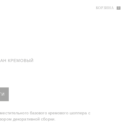
КОРЗИНА
0
ВАН КРЕМОВЫЙ
р-диван кремовый
ТИ
местительного базового кремового шоппера с
зором декоративной сборки.