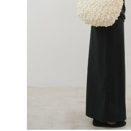
© BECENTAUREA — СДЕЛАНО С ЛЮБОВЬЮ
СП