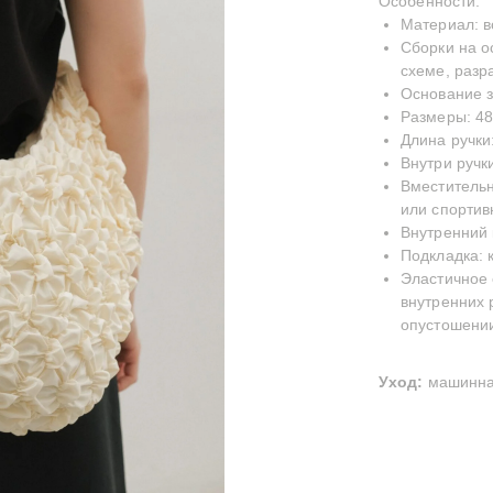
Особенности:
Материал: 
Сборки на о
схеме, разр
Основание 
Размеры: 48
Длина ручки
Внутри ручк
Вместительн
или спортив
Внутренний 
Подкладка: 
Эластичное 
внутренних 
опустошени
Уход:
машинная