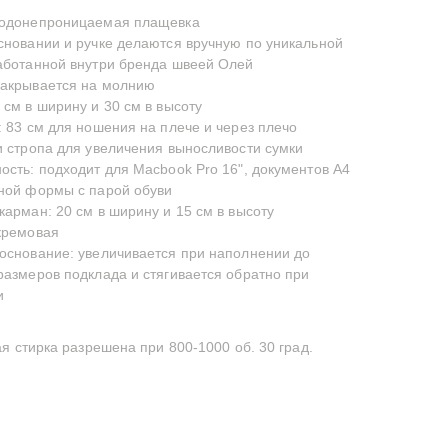
водонепроницаемая плащевка
сновании и ручке делаются вручную по уникальной
аботанной внутри бренда швеей Олей
закрывается на молнию
 см в ширину и 30 см в высоту
: 83 см для ношения на плече и через плечо
и стропа для увеличения выносливости сумки
ость: подходит для Macbook Pro 16", документов А4
ной формы с парой обуви
карман: 20 см в ширину и 15 см в высоту
кремовая
основание: увеличивается при наполнении до
размеров подклада и стягивается обратно при
и
 стирка разрешена при 800-1000 об. 30 град.