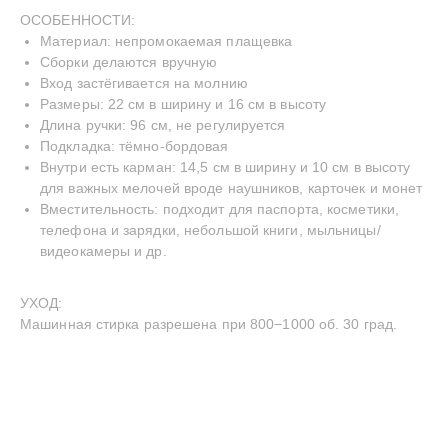
ОСОБЕННОСТИ:
Материал: непромокаемая плащевка
Сборки делаются вручную
Вход застёгивается на молнию
Размеры: 22 см в ширину и 16 см в высоту
Длина ручки: 96 см, не регулируется
INSTAGRAM
TELEGRAM
YOUTUBE
Подкладка: тёмно-бордовая
—
СДЕЛАНО С ЛЮБОВЬЮ
© BECENTAUREA
Внутри есть карман: 14,5 см в ширину и 10 см в высоту
СПРОЕКТИРОВАНО
для важных мелочей вроде наушников, карточек и монет
NON-OBJECTIVE
Вместительность: подходит для паспорта, косметики,
телефона и зарядки, небольшой книги, мыльницы/
видеокамеры и др.
УХОД:
Машинная стирка разрешена при 800−1000 об. 30 град.