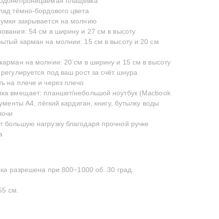
водонепроницаемая плащевка
лад тёмно-бордового цвета
умки закрывается на молнию
ования: 54 см в ширину и 27 см в высоту
ытый карман на молнии: 15 см в высоту и 20 см
карман на молнии: 20 см в ширину и 15 см в высоту
 регулируется под ваш рост за счёт шнура
ь на плече и через плечо
ка вмещает: планшет/небольшой ноутбук (Macbook
кументы А4, лёгкий кардиган, книгу, бутылку воды
лочи
 большую нагрузку благодаря прочной ручке
а
а разрешена при 800−1000 об. 30 град.
55 см.