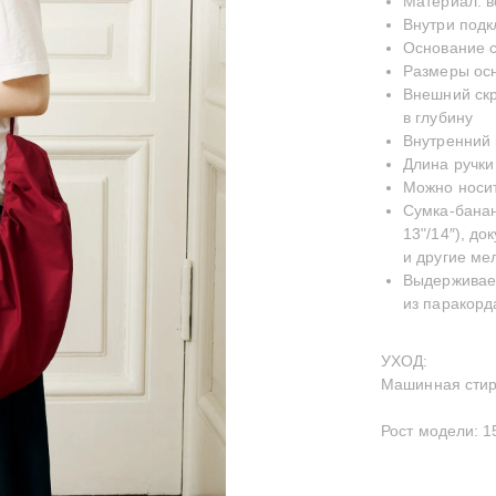
Материал: 
Внутри подк
Основание с
Размеры осн
Внешний скр
в глубину
Внутренний 
Длина ручки
Можно носит
Сумка-банан
13"/14″), до
и другие ме
Выдерживает
из паракорд
УХОД:
Машинная стирк
Рост модели: 1