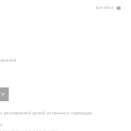
КОРЗИНА
0
ВИННАЯ
ка — Винная
ТИ
с регулируемой ручкой из прочного паракорда.
И: