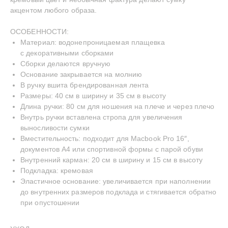
акцентом любого образа.
ОСОБЕННОСТИ:
Материал: водонепроницаемая плащевка
с декоративными сборками
Сборки делаются вручную
Основание закрывается на молнию
В ручку вшита брендированная лента
Размеры: 40 см в ширину и 35 см в высоту
Длина ручки: 80 см для ношения на плече и через плечо
Внутрь ручки вставлена стропа для увеличения
INSTAGRAM
TELEGRAM
YOUTUBE
выносливости сумки
—
СДЕЛАНО С ЛЮБОВЬЮ
© BECENTAUREA
Вместительность: подходит для Macbook Pro 16″,
СПРОЕКТИРОВАНО
документов А4 или спортивной формы с парой обуви
NON-OBJECTIVE
Внутренний карман: 20 см в ширину и 15 см в высоту
Подкладка: кремовая
Эластичное основание: увеличивается при наполнении
до внутренних размеров подклада и стягивается обратно
при опустошении