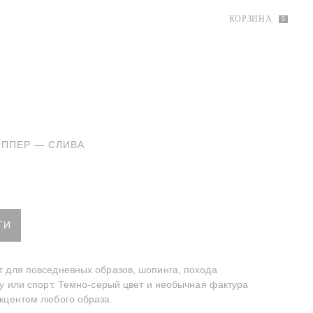
КОРЗИНА
0
ППЕР — СЛИВА
р Слива
ТИ
 для повседневных образов, шопинга, похода
ту или спорт. Темно-серый цвет и необычная фактура
кцентом любого образа.