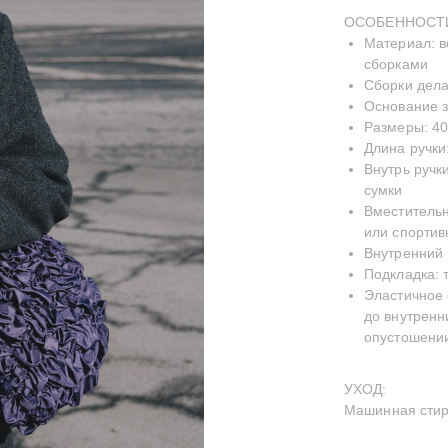
ОСОБЕННОСТ
Материал: 
сборками
Сборки дел
Основание 
Размеры: 40
Длина ручки
Внутрь ручк
сумки
Вместительн
или спортив
Внутренний 
Подкладка:
Эластичное 
до внутренн
опустошени
УХОД:
Машинная стирк