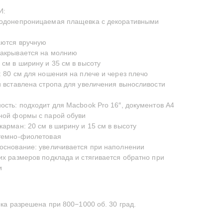
И:
водонепроницаемая плащевка с декоративными
аются вручную
закрывается на молнию
 см в ширину и 35 см в высоту
: 80 см для ношения на плече и через плечо
и вставлена стропа для увеличения выносливости
ость: подходит для Macbook Pro 16″, документов А4
ной формы с парой обуви
карман: 20 см в ширину и 15 см в высоту
 темно-фиолетовая
основание: увеличивается при наполнении
их размеров подклада и стягивается обратно при
и
а разрешена при 800−1000 об. 30 град.