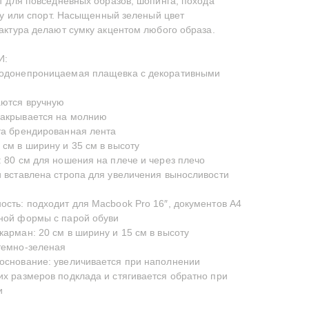
 для повседневных образов, шопинга, похода
ту или спорт. Насыщенный зеленый цвет
ктура делают сумку акцентом любого образа.
И:
водонепроницаемая плащевка с декоративными
аются вручную
закрывается на молнию
та брендированная лента
 см в ширину и 35 см в высоту
: 80 см для ношения на плече и через плечо
и вставлена стропа для увеличения выносливости
ость: подходит для Macbook Pro 16″, документов А4
ной формы с парой обуви
карман: 20 см в ширину и 15 см в высоту
темно-зеленая
основание: увеличивается при наполнении
их размеров подклада и стягивается обратно при
и