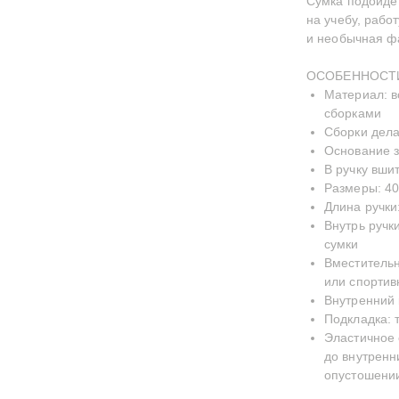
Сумка подойдет
на учебу, рабо
и необычная фа
ОСОБЕННОСТ
Материал: 
сборками
Сборки дел
Основание 
В ручку вши
Размеры: 40
Длина ручки
Внутрь ручк
сумки
Вместительн
или спортив
Внутренний 
Подкладка: 
Эластичное 
до внутренн
опустошени