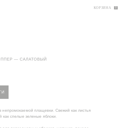
КОРЗИНА
0
ППЕР — САЛАТОВЫЙ
овый шоппер
ТИ
з непромокаемой плащевки. Свежий как листья
й как спелые зеленые яблоки.