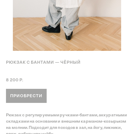
РЮКЗАК С БАНТАМИ — ЧЁРНЫЙ
Артикул:
Рюкзак с бантами — Чёрный
8 200
Р.
ПРИОБРЕСТИ
Рюкзак с регулируемыми ручками-бантами, аккуратными
складками на основании и внешним карманом-козырьком
на молнии. Подходит для походов в зал, на йогу, пикники,
пляж, работу или учёбу.