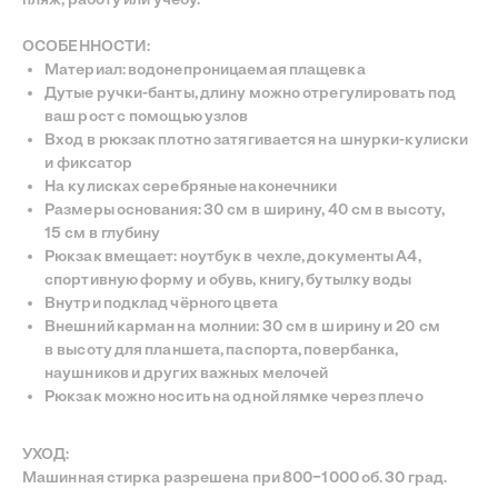
ОСОБЕННОСТИ:
Материал: водонепроницаемая плащевка
Дутые ручки-банты, длину можно отрегулировать под
ваш рост с помощью узлов
Вход в рюкзак плотно затягивается на шнурки-кулиски
и фиксатор
На кулисках серебряные наконечники
Размеры основания: 30 см в ширину, 40 см в высоту,
15 см в глубину
INSTAGRAM
TELEGRAM
YOUTUBE
©
Рюкзак вмещает: ноутбук в чехле, документы А4,
—
СДЕЛАНО С ЛЮБОВЬЮ
BECENTAUREA
спортивную форму и обувь, книгу, бутылку воды
СПРОЕКТИРОВАНО
NON-OBJECTIVE
Внутри подклад чёрного цвета
Внешний карман на молнии: 30 см в ширину и 20 см
в высоту для планшета, паспорта, повербанка,
наушников и других важных мелочей
Рюкзак можно носить на одной лямке через плечо
УХОД:
Машинная стирка разрешена при 800−1000 об. 30 град.