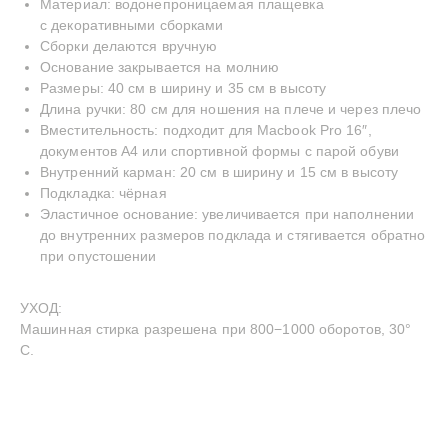
Материал: водонепроницаемая плащевка
с декоративными сборками
Сборки делаются вручную
Основание закрывается на молнию
Размеры: 40 см в ширину и 35 см в высоту
Длина ручки: 80 см для ношения на плече и через плечо
Вместительность: подходит для Macbook Pro 16″,
документов А4 или спортивной формы с парой обуви
Внутренний карман: 20 см в ширину и 15 см в высоту
Подкладка: чёрная
Эластичное основание: увеличивается при наполнении
до внутренних размеров подклада и стягивается обратно
при опустошении
INSTAGRAM
TELEGRAM
YOUTUBE
—
СДЕЛАНО С ЛЮБОВЬЮ
© BECENTAUREA
УХОД:
СПРОЕКТИРОВАНО
Машинная стирка разрешена при 800−1000 оборотов, 30°
NON-OBJECTIVE
С.