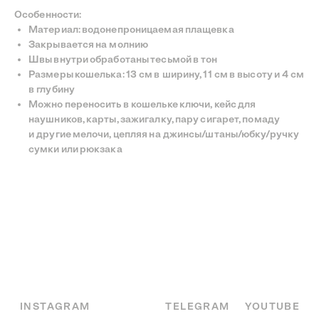
Особенности:
Материал: водонепроницаемая плащевка
INSTAGRAM
TELEGRAM
YOUTUBE
Закрывается на молнию
©
—
СДЕЛАНО С ЛЮБОВЬЮ
BECENTAUREA
Швы внутри обработаны тесьмой в тон
СПРОЕКТИРОВАНО
Размеры кошелька: 13 см в ширину, 11 см в высоту и 4 см
NON-OBJECTIVE
в глубину
Можно переносить в кошельке ключи, кейс для
наушников, карты, зажигалку, пару сигарет, помаду
и другие мелочи, цепляя на джинсы/штаны/юбку/ручку
сумки или рюкзака