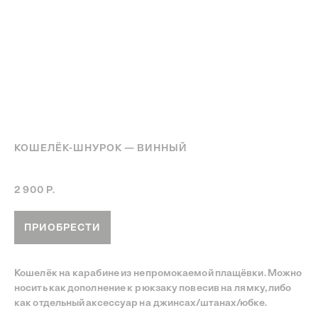
КОШЕЛЁК-ШНУРОК — ВИННЫЙ
Артикул:
Винный кошелёк-шнурок
2 900
Р.
ПРИОБРЕСТИ
Кошелёк на карабине из непромокаемой плащёвки. Можно
носить как дополнение к рюкзаку повесив на лямку, либо
как отдельный аксессуар на джинсах/штанах/юбке.