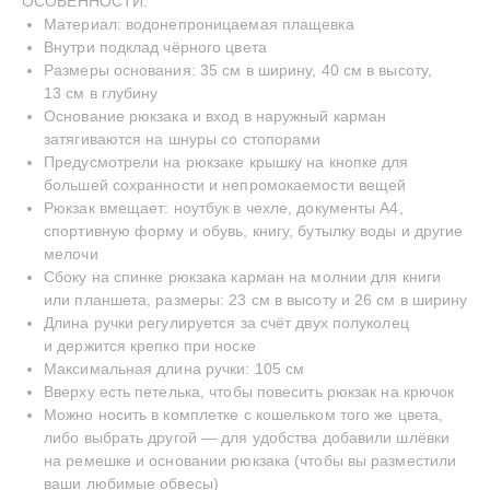
ОСОБЕННОСТИ:
Материал: водонепроницаемая плащевка
Внутри подклад чёрного цвета
Размеры основания: 35 см в ширину, 40 см в высоту,
13 см в глубину
Основание рюкзака и вход в наружный карман
затягиваются на шнуры со стопорами
Предусмотрели на рюкзаке крышку на кнопке для
большей сохранности и непромокаемости вещей
Рюкзак вмещает: ноутбук в чехле, документы А4,
спортивную форму и обувь, книгу, бутылку воды и другие
мелочи
Сбоку на спинке рюкзака карман на молнии для книги
или планшета, размеры: 23 см в высоту и 26 см в ширину
Длина ручки регулируется за счёт двух полуколец
и держится крепко при носке
INSTAGRAM
TELEGRAM
YOUTUBE
Максимальная длина ручки: 105 см
—
СДЕЛАНО С ЛЮБОВЬЮ
© BECENTAUREA
Вверху есть петелька, чтобы повесить рюкзак на крючок
СПРОЕКТИРОВАНО
Можно носить в комплетке с кошельком того же цвета,
NON-OBJECTIVE
либо выбрать другой — для удобства добавили шлёвки
на ремешке и основании рюкзака (чтобы вы разместили
ваши любимые обвесы)