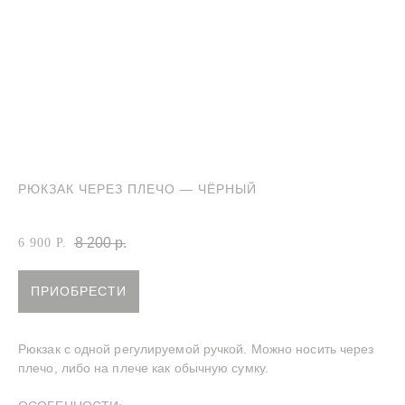
РЮКЗАК ЧЕРЕЗ ПЛЕЧО — ЧЁРНЫЙ
Артикул:
Рюкзак через плечо чёрный
8 200
р.
6 900
Р.
ПРИОБРЕСТИ
Рюкзак с одной регулируемой ручкой. Можно носить через
плечо, либо на плече как обычную сумку.