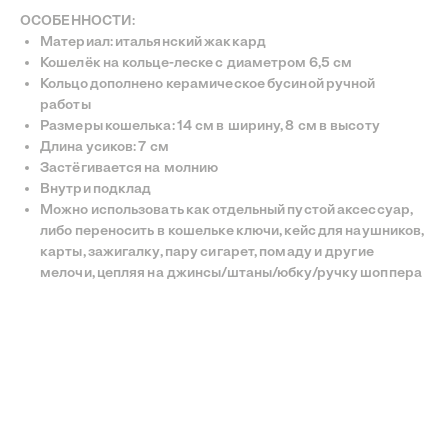
ОСОБЕННОСТИ:
Материал: итальянский жаккард
Кошелёк на кольце-леске с диаметром 6,5 см
Кольцо дополнено керамическое бусиной ручной
INSTAGRAM
TELEGRAM
YOUTUBE
работы
©
—
СДЕЛАНО С ЛЮБОВЬЮ
Размеры кошелька: 14 см в ширину, 8 см в высоту
BECENTAUREA
СПРОЕКТИРОВАНО
Длина усиков: 7 см
NON-OBJECTIVE
Застёгивается на молнию
Внутри подклад
Можно использовать как отдельный пустой аксессуар,
либо переносить в кошельке ключи, кейс для наушников,
карты, зажигалку, пару сигарет, помаду и другие
мелочи, цепляя на джинсы/штаны/юбку/ручку шоппера