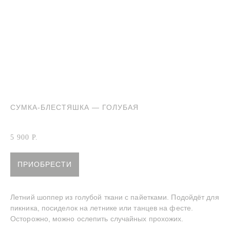
СУМКА-БЛЕСТЯШКА — ГОЛУБАЯ
Артикул:
Сумка-блестяшка — Голубая
5 900
Р.
ПРИОБРЕСТИ
Летний шоппер из голубой ткани с пайетками. Подойдёт для
пикника, посиделок на летнике или танцев на фесте.
Осторожно, можно ослепить случайных прохожих.