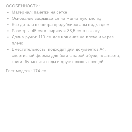
ОСОБЕННОСТИ:
Материал: пайетки на сетке
Основание закрывается на магнитную кнопку
INSTAGRAM
TELEGRAM
YOUTUBE
Все детали шоппера продублированы подкладом
—
СДЕЛАНО С ЛЮБОВЬЮ
© BECENTAUREA
Размеры: 45 см в ширину и 33,5 см в высоту
СПРОЕКТИРОВАНО
Длина ручки: 110 см для ношения на плече и через
NON-OBJECTIVE
плечо
Вместительность: подходит для документов А4,
спортивной формы для йоги с парой обуви, планшета,
книги, бутылочки воды и других важных вещей
Рост модели: 174 см.