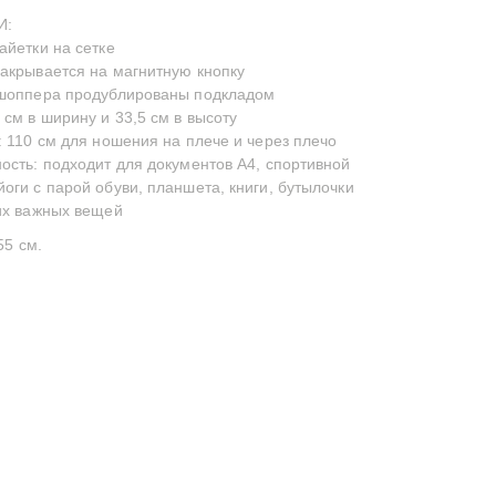
И:
айетки на сетке
акрывается на магнитную кнопку
 шоппера продублированы подкладом
 см в ширину и 33,5 см в высоту
: 110 см для ношения на плече и через плечо
ость: подходит для документов А4, спортивной
оги с парой обуви, планшета, книги, бутылочки
их важных вещей
55 см.