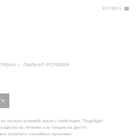
КОРЗИНА
0
ТЯШКА — ПЫЛЬНО-РОЗОВАЯ
-блестяшка — Пыльно-розовая
ТИ
из пыльно-розовой ткани с пайетками. Подойдёт
осиделок на летнике или танцев на фесте.
жно ослепить случайных прохожих.