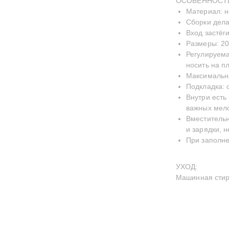
ОСОБЕННОСТ
Материал: 
Сборки дел
Вход застёг
Размеры: 20
Регулируема
носить на п
Максимальна
Подкладка: 
Внутри есть 
важных мело
Вместительн
и зарядки, 
При заполне
УХОД:
Машинная стирк
РОЕКТИРОВАНО NON-OBJECTIVE
INSTAGRA