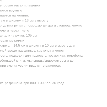
И:
непромокаемая плащевка
аются вручную
ивается на молнию
 см в ширину и 16 см в высоту
я длина ручки с помощью шнура и стопора: можно
лече и через плечо
я длина ручки: 135 см
серая металлик
карман: 14,5 см в ширину и 10 см в высоту для
чей вроде наушников, карточек и монет
ость: подходит для паспорта, косметики, телефона
небольшой книги, мыльницы/видеокамеры и др.
нии слегка увеличивается в размерах
а разрешена при 800−1000 об. 30 град.
M
TELEGRAM
YOUTUBE