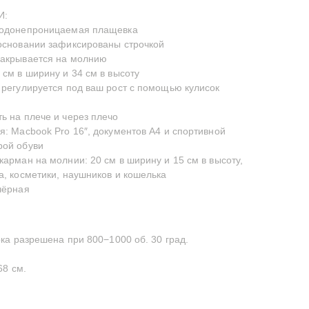
И:
водонепроницаемая плащевка
основании зафиксированы строчкой
закрывается на молнию
 см в ширину и 34 см в высоту
 регулируется под ваш рост с помощью кулисок
ь на плече и через плечо
я: Macbook Pro 16″, документов А4 и спортивной
рой обуви
карман на молнии: 20 см в ширину и 15 см в высоту,
а, косметики, наушников и кошелька
чёрная
а разрешена при 800−1000 об. 30 град.
68 см.