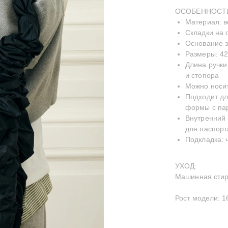
ОСОБЕННОСТ
Материал: 
Складки на 
Основание 
Размеры: 42
Длина ручки
и стопора
Можно носит
Подходит дл
формы с па
Внутренний 
для паспорт
Подкладка: 
УХОД:
Машинная стирк
Рост модели: 1