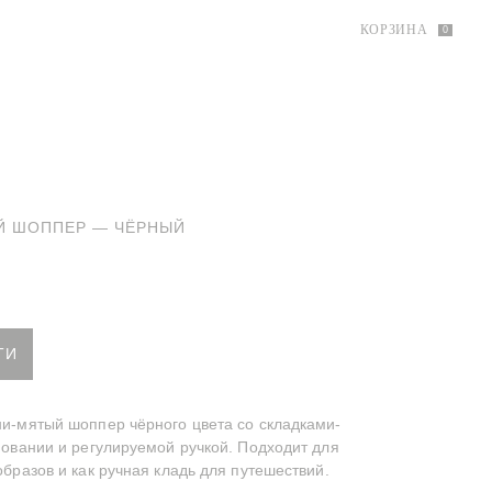
КОРЗИНА
0
Й ШОППЕР — ЧЁРНЫЙ
мятый шоппер — Чёрный
ТИ
и-мятый шоппер чёрного цвета со складками-
овании и регулируемой ручкой. Подходит для
бразов и как ручная кладь для путешествий.