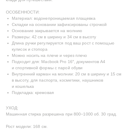
ОСОБЕННОСТИ:
Материал: водонепроницаемая плащевка
Складки на основании зафиксированы строчкой
Основание закрывается на молнию
Размеры: 42 см в ширину и 34 см в высоту
Длина ручки регулируется под ваш рост с помощью
кулисок и стопора
Можно носить на плече и через плечо
Подходит для: Macbook Pro 16″, документов А4
INSTAGRAM
TELEGRAM
YOUTUBE
и спортивной формы с парой обуви
—
СДЕЛАНО С ЛЮБОВЬЮ
© BECENTAUREA
Внутренний карман на молнии: 20 см в ширину и 15 см
СПРОЕКТИРОВАНО
NON-OBJECTIVE
в высоту, для паспорта, косметики, наушников
и кошелька
Подкладка: кремовая
УХОД:
Машинная стирка разрешена при 800−1000 об. 30 град.
Рост модели: 168 см.