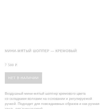
МИНИ-МЯТЫЙ ШОППЕР — КРЕМОВЫЙ
Артикул:
Мини-мятый шоппер — Кремовый
7 500
Р.
НЕТ В НАЛИЧИИ
Воздушный мини-мятый шоппер кремового цвета
со складками-волнами на основании и регулируемой
ручкой. Подходит для повседневных образов и как ручная
кладь для путешествий.