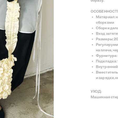
образу.
ОСОБЕННОСТ
Материал: 
сборками
Сборки дел
Вход затяги
Размеры: 20
Регулируема
на плече, че
Фурнитура: 
Подкладка:
Внутренний 
Вместительн
и зарядки, 
УХОД:
Машинная стир