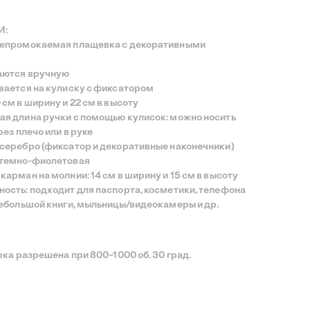
И:
непромокаемая плащевка с декоративными
аются вручную
вается на кулиску с фиксатором
 см в ширину и 22 см в высоту
я длина ручки с помощью кулисок: можно носить
рез плечо или в руке
серебро (фиксатор и декоративные наконечники)
 темно-фиолетовая
карман на молнии: 14 см в ширину и 15 см в высоту
ость: подходит для паспорта, косметики, телефона
небольшой книги, мыльницы/видеокамеры и др.
ка разрешена при 800–1000 об. 30 град.