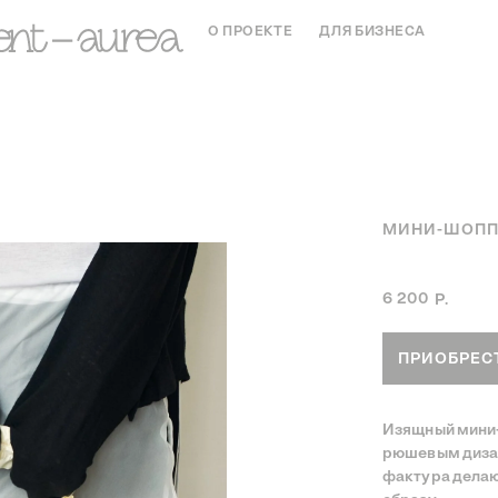
О ПРОЕКТЕ
ДЛЯ БИЗНЕСА
МИНИ-ШОПП
Артикул:
Крем
6 200
Р.
ПРИОБРЕС
Изящный мини-
рюшевым дизай
фактура делаю