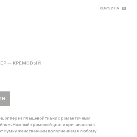
КОРЗИНА
0
ЕР — КРЕМОВЫЙ
овый мини-шоппер
ТИ
шоппер из плащевой ткани с романтичным
ном. Нежный кремовый цвет и оригинальная
т сумку женственным дополнением к любому