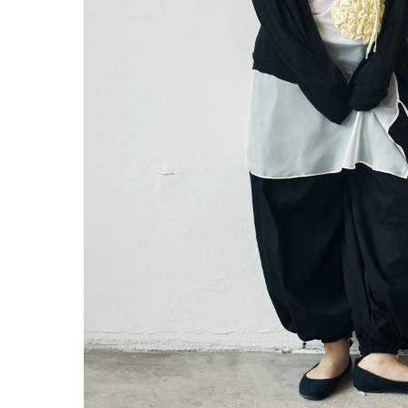
© BECENTAUREA — СДЕЛАНО С ЛЮБОВЬЮ
СП