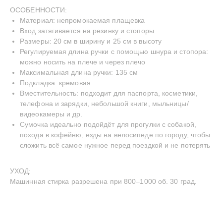
ОСОБЕННОСТИ:
Материал: непромокаемая плащевка
Вход затягивается на резинку и стопоры
Размеры: 20 см в ширину и 25 см в высоту
Регулируемая длина ручки с помощью шнура и стопора:
можно носить на плече и через плечо
Максимальная длина ручки: 135 см
INSTAGRAM
TELEGRAM
YOUTUBE
Подкладка: кремовая
—
СДЕЛАНО С ЛЮБОВЬЮ
© BECENTAUREA
Вместительность: подходит для паспорта, косметики,
СПРОЕКТИРОВАНО
телефона и зарядки, небольшой книги, мыльницы/
NON-OBJECTIVE
видеокамеры и др.
Сумочка идеально подойдёт для прогулки с собакой,
похода в кофейню, езды на велосипеде по городу, чтобы
сложить всё самое нужное перед поездкой и не потерять
УХОД:
Машинная стирка разрешена при 800–1000 об. 30 град.