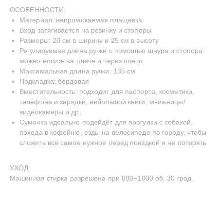
ОСОБЕННОСТИ:
Материал: непромокаемая плащевка
Вход затягивается на резинку и стопоры
Размеры: 20 см в ширину и 25 см в высоту
Регулируемая длина ручки с помощью шнура и стопора:
можно носить на плече и через плечо
Максимальная длина ручки: 135 см
INSTAGRAM
TELEGRAM
YOUTUBE
Подкладка: бордовая
—
СДЕЛАНО С ЛЮБОВЬЮ
© BECENTAUREA
Вместительность: подходит для паспорта, косметики,
СПРОЕКТИРОВАНО
телефона и зарядки, небольшой книги, мыльницы/
NON-OBJECTIVE
видеокамеры и др.
Сумочка идеально подойдёт для прогулки с собакой,
похода в кофейню, езды на велосипеде по городу, чтобы
сложить всё самое нужное перед поездкой и не потерять
УХОД:
Машинная стирка разрешена при 800−1000 об. 30 град.