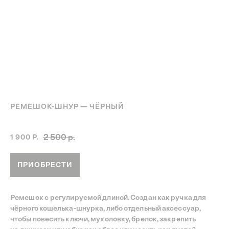
РЕМЕШОК-ШНУР — ЧЁРНЫЙ
Артикул:
Ремешок-шнур чёрный
2 500
р.
1 900
Р.
ПРИОБРЕСТИ
INSTAGRAM
TELEGRAM
YOUTUBE
©
Ремешок с регулируемой длиной. Создан как ручка для
—
СДЕЛАНО С ЛЮБОВЬЮ
BECENTAUREA
чёрного кошелька-шнурка, либо отдельный аксессуар,
СПРОЕКТИРОВАНО
NON-OBJECTIVE
чтобы повесить ключи, мухоловку, брелок, закрепить