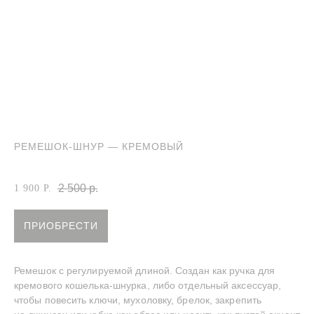
РЕМЕШОК-ШНУР — КРЕМОВЫЙ
Артикул:
Ремешок-шнур кремовый
2 500
р.
1 900
Р.
ПРИОБРЕСТИ
INSTAGRAM
TELEGRAM
YOUTUBE
Ремешок с регулируемой длиной. Создан как ручка для
—
СДЕЛАНО С ЛЮБОВЬЮ
© BECENTAUREA
кремового кошелька-шнурка, либо отдельный аксессуар,
СПРОЕКТИРОВАНО
NON-OBJECTIVE
чтобы повесить ключи, мухоловку, брелок, закрепить