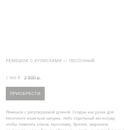
РЕМЕШОК С КУЛИСКАМИ — ПЕСОЧНЫЙ
Артикул:
Ремешок с кулисками песочный
2 500
р.
1 900
Р.
ПРИОБРЕСТИ
INSTAGRAM
TELEGRAM
YOUTUBE
Ремешок с регулируемой длиной. Создан как ручка для
—
СДЕЛАНО С ЛЮБОВЬЮ
© BECENTAUREA
песочного кошелька-шнурка, либо отдельный аксессуар,
СПРОЕКТИРОВАНО
NON-OBJECTIVE
чтобы повесить ключи, мухоловку, брелок, закрепить