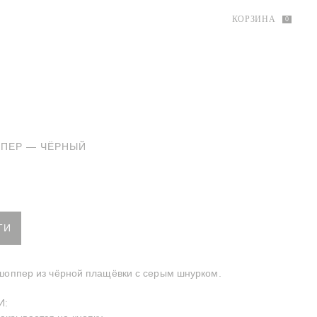
КОРЗИНА
0
ПЕР — ЧЁРНЫЙ
й шоппер — Чёрный
ТИ
 шоппер из чёрной плащёвки с серым шнурком.
И: