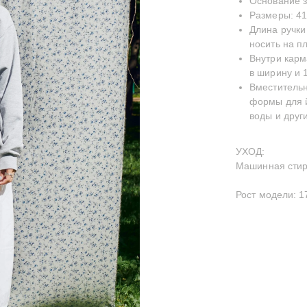
Основание з
Размеры: 41 
Длина ручки
носить на п
Внутри карм
в ширину и 1
Вместительн
формы для й
воды и друг
УХОД:
Машинная стирк
Рост модели: 1