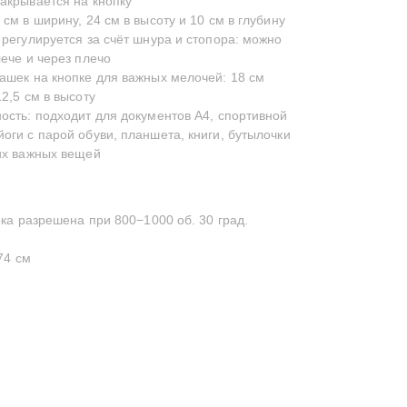
акрывается на кнопку
см в ширину, 24 см в высоту и 10 см в глубину
 регулируется за счёт шнура и стопора: можно
лече и через плечо
ашек на кнопке для важных мелочей: 18 см
2,5 см в высоту
ость: подходит для документов А4, спортивной
оги с парой обуви, планшета, книги, бутылочки
их важных вещей
а разрешена при 800−1000 об. 30 град.
74 см