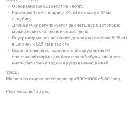
Основание закрывается на кнопку
Размеры: 41 см в ширину, 24 см в высоту и 10 см
в глубину
Длина ручки регулируется за счёт шнура и стопора:
можно носить на плече и через плечо
INSTAGRAM
TELEGRAM
YOUTUBE
Внутри кармашек на кнопке для важных мелочей: 18 см
©
—
СДЕЛАНО С ЛЮБОВЬЮ
в ширину и 12,5 см в высоту
BECENTAUREA
СПРОЕКТИРОВАНО
Вместительность: подходит для документов А4,
NON-OBJECTIVE
спортивной формы для йоги с парой обуви, планшета,
книги, бутылочки воды и других важных вещей
УХОД:
Машинная стирка разрешена при 800−1000 об. 30 град.
Рост модели: 155 см.