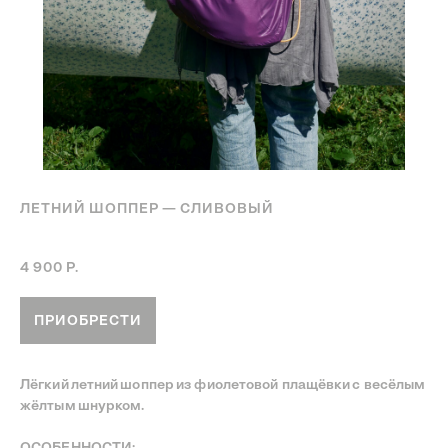
ЛЕТНИЙ ШОППЕР — СЛИВОВЫЙ
Артикул:
Летний шоппер — Сливовый
4 900
Р.
ПРИОБРЕСТИ
Лёгкий летний шоппер из фиолетовой плащёвки с весёлым
жёлтым шнурком.
ОСОБЕННОСТИ: