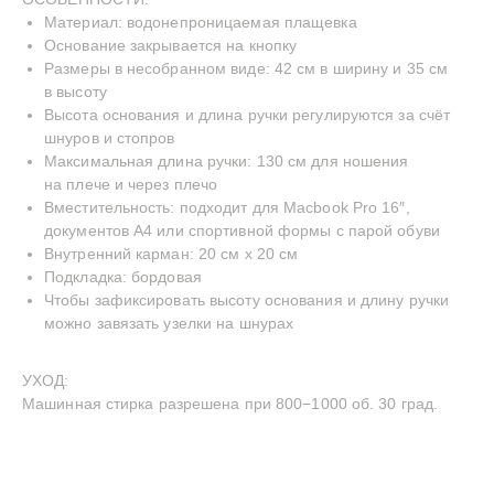
Материал: водонепроницаемая плащевка
Основание закрывается на кнопку
Размеры в несобранном виде: 42 см в ширину и 35 см
в высоту
Высота основания и длина ручки регулируются за счёт
шнуров и стопров
Максимальная длина ручки: 130 см для ношения
INSTAGRAM
TELEGRAM
YOUTUBE
на плече и через плечо
—
СДЕЛАНО С ЛЮБОВЬЮ
© BECENTAUREA
Вместительность: подходит для Macbook Pro 16″,
СПРОЕКТИРОВАНО
документов А4 или спортивной формы с парой обуви
NON-OBJECTIVE
Внутренний карман: 20 см х 20 см
Подкладка: бордовая
Чтобы зафиксировать высоту основания и длину ручки
можно завязать узелки на шнурах
УХОД:
Машинная стирка разрешена при 800−1000 об. 30 град.