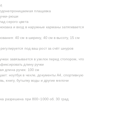
И:
водонепроницаемая плащевка
ручки-рюши
лад серого цвета
юкзака и вход в наружные карманы затягивается
ования: 40 см в ширину, 40 см в высоту, 15 см
 регулируется под ваш рост за счёт шнуров
учках завязывается в узелок перед стопором, что
афиксировать длину ручки
я длина ручек: 100 см
ает: ноутбук в чехле, документы А4, спортивную
вь, книгу, бутылку воды и другие мелочи
а разрешена при 800−1000 об. 30 град.