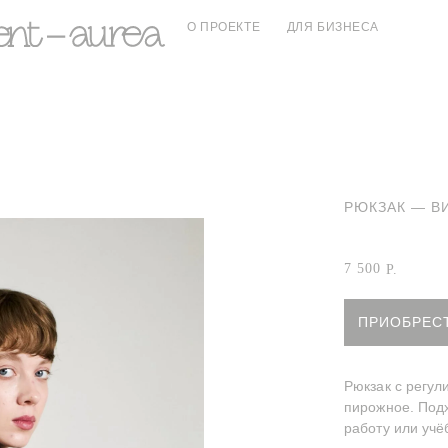
О ПРОЕКТЕ
ДЛЯ БИЗНЕСА
РЮКЗАК — В
Артикул:
Винны
7 500
Р.
ПРИОБРЕС
Рюкзак с регу
пирожное. Подх
работу или учё