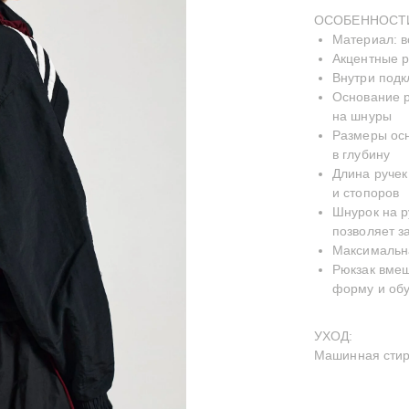
ОСОБЕННОСТ
Материал: 
Акцентные 
Внутри подк
Основание р
на шнуры
Размеры осн
в глубину
Длина ручек
и стопоров
Шнурок на р
позволяет з
Максимальна
Рюкзак вмещ
форму и обу
УХОД:
Машинная стирк