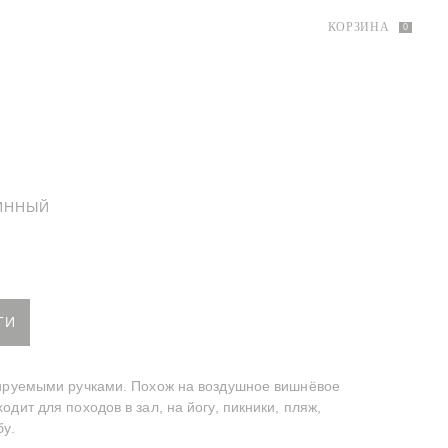
КОРЗИНА
0
ИННЫЙ
й рюкзак
ТИ
лируемыми ручками. Похож на воздушное вишнёвое
одит для походов в зал, на йогу, пикники, пляж,
бу.